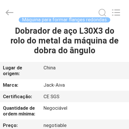
JACK-
AIVA
MACHINERY
CO.,
LTD.
Máquina para formar flanges redondas
All
Rights
Dobrador de aço L30X3 do
PARA
Reserved.
rolo do metal da máquina de
CASA
dobra do ângulo
PRODUTOS
Lugar de
China
origem:
SOBRE
NÓS
Marca:
Jack-Aiva
Certificação:
CE SGS
VISITA
Quantidade de
Negociável
À
ordem mínima:
FÁBRICA
Preço:
negotiable