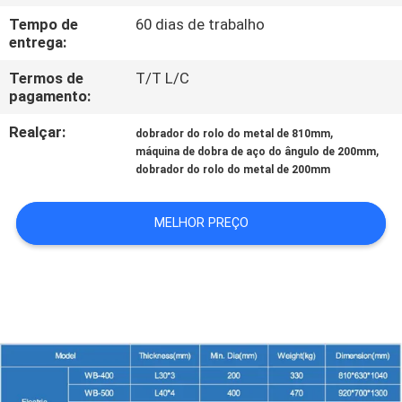
Tempo de
60 dias de trabalho
CONTROLE
entrega:
DE
Termos de
T/T L/C
pagamento:
QUALIDADE
Realçar:
,
dobrador do rolo do metal de 810mm
,
máquina de dobra de aço do ângulo de 200mm
CONTACTE-
dobrador do rolo do metal de 200mm
NOS
MELHOR PREÇO
NOTÍCIAS
SOLICITE UM
ORÇAMENTO
MAPA