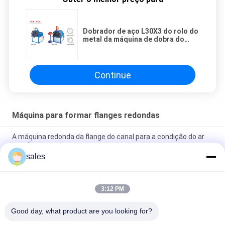
Dobrador de aço L30X3 do rolo do
metal da máquina de dobra do
ângulo
Continue
Máquina para formar flanges redondas
A máquina redonda da flange do canal para a condição do ar
canaliza o encaixe
sales
Flange do círculo do ferro de ângulo que faz a máquina da
flange do canal da máquina
3:12 PM
Flange redonda que faz a máquina da flange do canal da
máquina
Good day, what product are you looking for?